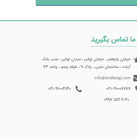
 ما تماس بگیرید
خیابان ولیعصر ، خیابان توانیر ، میدان توانیر ، جنب بانک
آینده ، ساختمان متین ، پلاک 9 ، طبقه پنجم ، واحد 23
info@dralibeigi.com
021-91004140
021-91008787
2020 159 0998